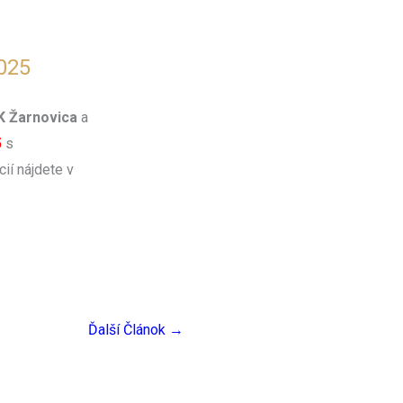
025
 Žarnovica
a
5
s
ií nájdete v
Ďalší Článok
→