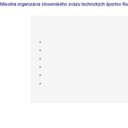
Preskočiť
Miestna organizácia slovenského zväzu technických športov R
na
obsah